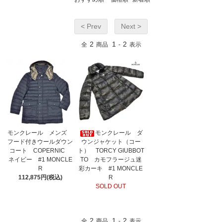
< Prev
Next >
2
1
2
全
商品
-
表示
モンクレール メンズ
モンクレール ダ
フード付きウールダウン
ウンジャケット（コー
コート COPERNIC
ト） TORCY GIUBBOT
ネイビー #1 MONCLE
TO カモフラージュ迷
R
彩カーキ #1 MONCLE
112,875円(税込)
R
SOLD OUT
2
1
2
全
商品
-
表示