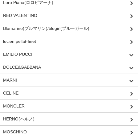
Loro Piana(ロロピアーナ)
RED VALENTINO
Blumarine(ブルマリン)/blugirl(ブルーガール)
lucien pellat-finet
EMILIO PUCCI
DOLCE&GABBANA
MARNI
CELINE
MONCLER
HERNO(ヘルノ)
MOSCHINO