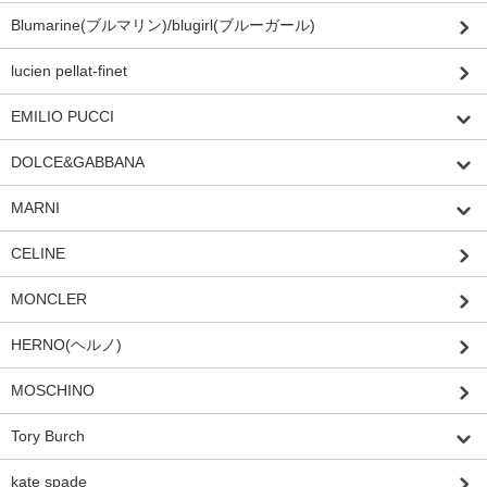
Blumarine(ブルマリン)/blugirl(ブルーガール)
lucien pellat-finet
EMILIO PUCCI
DOLCE&GABBANA
MARNI
CELINE
MONCLER
HERNO(ヘルノ)
MOSCHINO
Tory Burch
kate spade