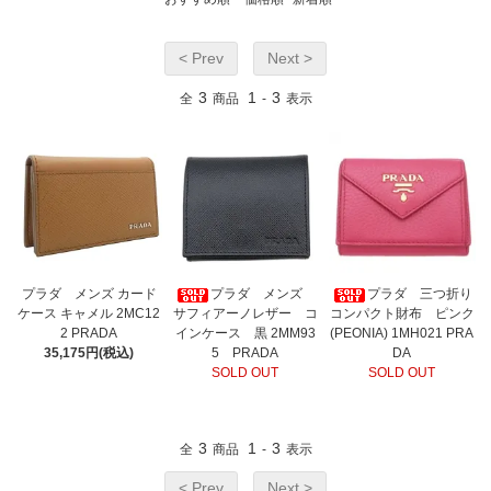
< Prev
Next >
3
1
3
全
商品
-
表示
プラダ メンズ カード
プラダ メンズ
プラダ 三つ折り
ケース キャメル 2MC12
サフィアーノレザー コ
コンパクト財布 ピンク
2 PRADA
インケース 黒 2MM93
(PEONIA) 1MH021 PRA
35,175円(税込)
5 PRADA
DA
SOLD OUT
SOLD OUT
3
1
3
全
商品
-
表示
< Prev
Next >