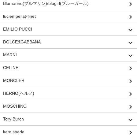
Blumarine(ブルマリン)/blugirl(ブルーガール)
lucien pellat-finet
EMILIO PUCCI
DOLCE&GABBANA
MARNI
CELINE
MONCLER
HERNO(ヘルノ)
MOSCHINO
Tory Burch
kate spade