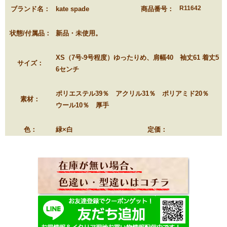
R11642
ブランド名：
kate spade
商品番号：
状態/付属品：
新品・未使用。
XS（7号-9号程度）ゆったりめ、肩幅40 袖丈61 着丈5
サイズ：
6センチ
ポリエステル39％ アクリル31％ ポリアミド20％
素材：
ウール10％ 厚手
色：
緑×白
定価：