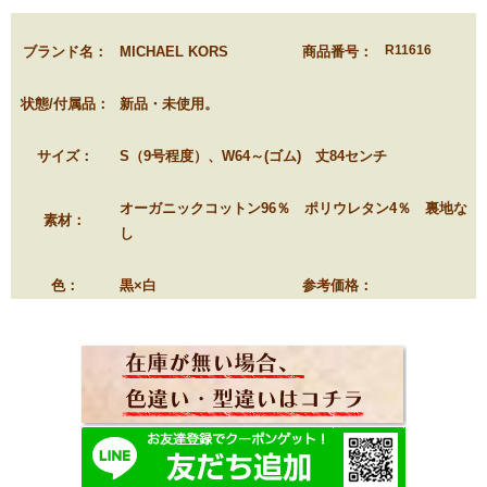
R11616
ブランド名：
MICHAEL KORS
商品番号：
状態/付属品：
新品・未使用。
サイズ：
S（9号程度）、W64～(ゴム) 丈84センチ
オーガニックコットン96％ ポリウレタン4％ 裏地な
素材：
し
色：
黒×白
参考価格：