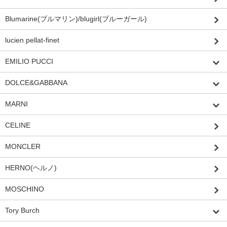
Blumarine(ブルマリン)/blugirl(ブルーガール)
lucien pellat-finet
EMILIO PUCCI
DOLCE&GABBANA
MARNI
CELINE
MONCLER
HERNO(ヘルノ)
MOSCHINO
Tory Burch