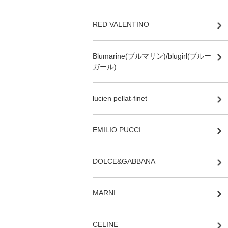
RED VALENTINO
Blumarine(ブルマリン)/blugirl(ブルー
ガール)
lucien pellat-finet
EMILIO PUCCI
DOLCE&GABBANA
MARNI
CELINE